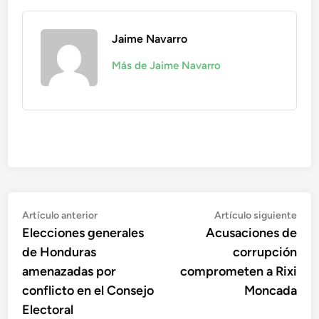
Jaime Navarro
Más de Jaime Navarro
Navegación
Artículo
Artí
Artículo anterior
Artículo siguiente
anterior:
sigu
Elecciones generales
Acusaciones de
de
de Honduras
corrupción
entradas
amenazadas por
comprometen a Rixi
conflicto en el Consejo
Moncada
Electoral