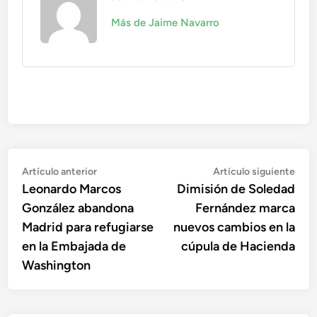
Más de Jaime Navarro
Navegación
Artículo
Artí
Artículo anterior
Artículo siguiente
anterior:
sigu
Leonardo Marcos
Dimisión de Soledad
de
González abandona
Fernández marca
entradas
Madrid para refugiarse
nuevos cambios en la
en la Embajada de
cúpula de Hacienda
Washington