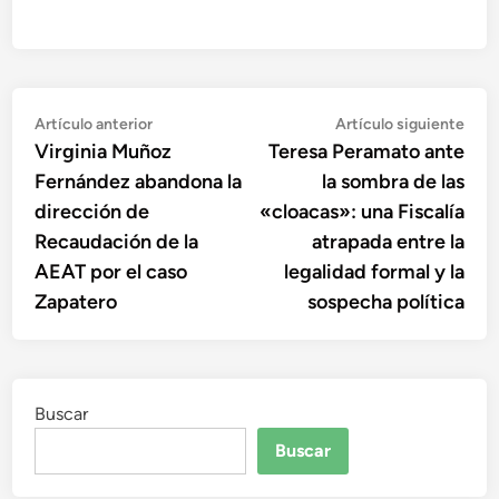
Navegación
Artículo
Artí
Artículo anterior
Artículo siguiente
anterior:
sigu
Virginia Muñoz
Teresa Peramato ante
de
Fernández abandona la
la sombra de las
entradas
dirección de
«cloacas»: una Fiscalía
Recaudación de la
atrapada entre la
AEAT por el caso
legalidad formal y la
Zapatero
sospecha política
Buscar
Buscar