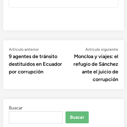
Navegación
Artículo
Artí
Artículo anterior
Artículo siguiente
anterior:
sigu
9 agentes de tránsito
Moncloa y viajes: el
de
destituidos en Ecuador
refugio de Sánchez
entradas
por corrupción
ante el juicio de
corrupción
Buscar
Buscar