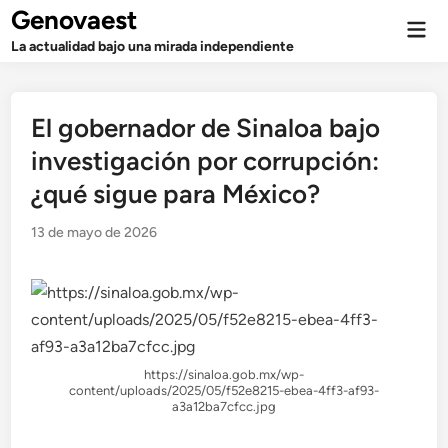
Saltar
Genovaest
Men
al
prin
La actualidad bajo una mirada independiente
contenido
El gobernador de Sinaloa bajo
investigación por corrupción:
¿qué sigue para México?
13 de mayo de 2026
https://sinaloa.gob.mx/wp-
content/uploads/2025/05/f52e8215-ebea-4ff3-af93-
a3a12ba7cfcc.jpg