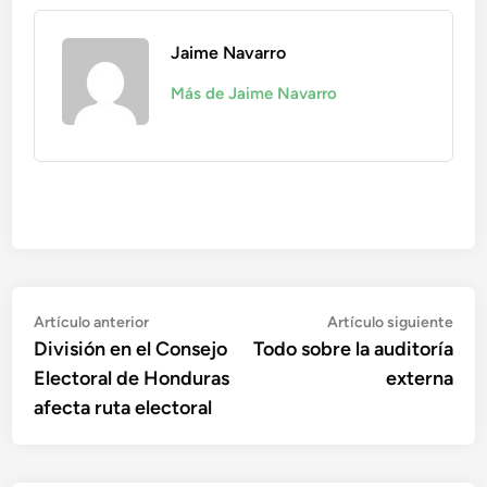
Jaime Navarro
Más de Jaime Navarro
Navegación
Artículo
Artí
Artículo anterior
Artículo siguiente
anterior:
sigu
División en el Consejo
Todo sobre la auditoría
de
Electoral de Honduras
externa
entradas
afecta ruta electoral