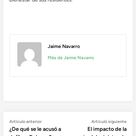
Jaime Navarro
Más de Jaime Navarro
Navegación
Artículo
Artí
Artículo anterior
Artículo siguiente
anterior:
sigu
¿De qué se le acusó a
El impacto de la
de