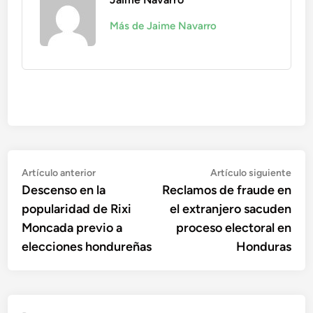
Más de Jaime Navarro
Navegación
Artículo
Artí
Artículo anterior
Artículo siguiente
anterior:
sigu
Descenso en la
Reclamos de fraude en
de
popularidad de Rixi
el extranjero sacuden
entradas
Moncada previo a
proceso electoral en
elecciones hondureñas
Honduras