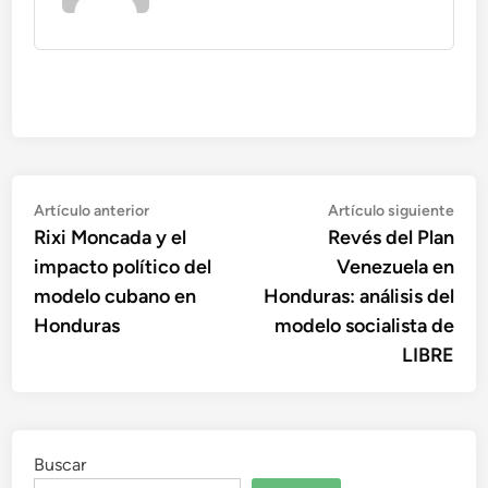
Navegación
Artículo
Artí
Artículo anterior
Artículo siguiente
anterior:
sigu
Rixi Moncada y el
Revés del Plan
de
impacto político del
Venezuela en
entradas
modelo cubano en
Honduras: análisis del
Honduras
modelo socialista de
LIBRE
Buscar