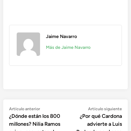
Jaime Navarro
Más de Jaime Navarro
Navegación
Artículo
Artí
Artículo anterior
Artículo siguiente
anterior:
sigu
¿Dónde están los 800
¿Por qué Cardona
de
millones? Nilia Ramos
advierte a Luis
entradas