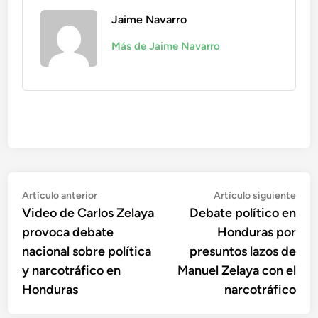
Jaime Navarro
Más de Jaime Navarro
Navegación
Artículo
Artí
Artículo anterior
Artículo siguiente
anterior:
sigu
Video de Carlos Zelaya
Debate político en
de
provoca debate
Honduras por
entradas
nacional sobre política
presuntos lazos de
y narcotráfico en
Manuel Zelaya con el
Honduras
narcotráfico