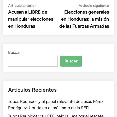
Navegación
Artículo
Artí
Artículo anterior
Artículo siguiente
anterior:
sigu
Acusan a LIBRE de
Elecciones generales
de
manipular elecciones
en Honduras: la misión
entradas
en Honduras
de las Fuerzas Armadas
Buscar
Buscar
Artículos Recientes
Tubos Reunidos y el papel relevante de Jesús Pérez
Rodríguez-Urrutia en el préstamo de la SEPI
Tubos Reunidos y su CEO bajo la lupa por el rescate