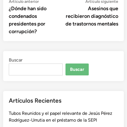
Navegación
Artículo
Artí
Artículo anterior
Artículo siguiente
anterior:
sigu
¿Dónde han sido
Asesinos que
de
condenados
recibieron diagnóstico
entradas
presidentes por
de trastornos mentales
corrupción?
Buscar
Buscar
Artículos Recientes
Tubos Reunidos y el papel relevante de Jesús Pérez
Rodríguez-Urrutia en el préstamo de la SEPI