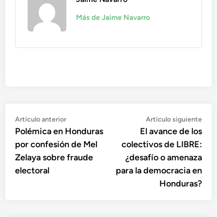
Más de Jaime Navarro
Navegación
Artículo
Artí
Artículo anterior
Artículo siguiente
anterior:
sigu
Polémica en Honduras
El avance de los
de
por confesión de Mel
colectivos de LIBRE:
entradas
Zelaya sobre fraude
¿desafío o amenaza
electoral
para la democracia en
Honduras?