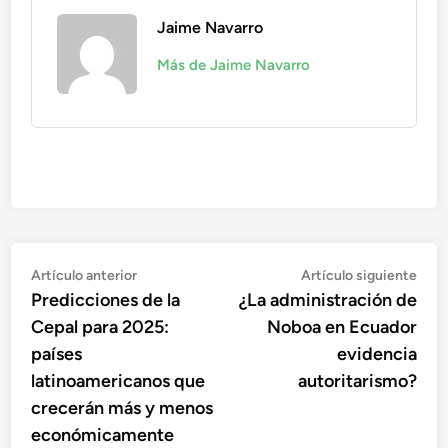
Jaime Navarro
Más de Jaime Navarro
Navegación
Artículo
Artí
Artículo anterior
Artículo siguiente
anterior:
sigu
Predicciones de la
¿La administración de
de
Cepal para 2025:
Noboa en Ecuador
entradas
países
evidencia
latinoamericanos que
autoritarismo?
crecerán más y menos
económicamente