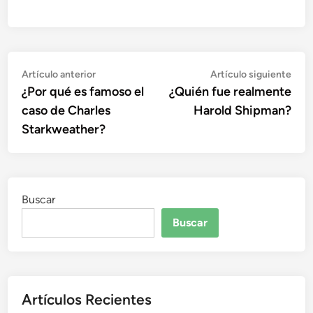
Navegación
Artículo
Artí
Artículo anterior
Artículo siguiente
anterior:
sigu
¿Por qué es famoso el
¿Quién fue realmente
de
caso de Charles
Harold Shipman?
entradas
Starkweather?
Buscar
Buscar
Artículos Recientes