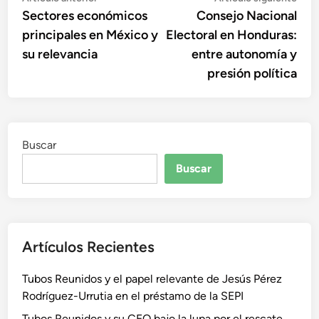
anterior:
sigu
Sectores económicos
Consejo Nacional
de
principales en México y
Electoral en Honduras:
entradas
su relevancia
entre autonomía y
presión política
Buscar
Buscar
Artículos Recientes
Tubos Reunidos y el papel relevante de Jesús Pérez
Rodríguez-Urrutia en el préstamo de la SEPI
Tubos Reunidos y su CEO bajo la lupa por el rescate