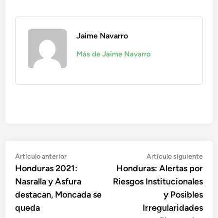
Jaime Navarro
Más de Jaime Navarro
Navegación
Artículo
Artí
Artículo anterior
Artículo siguiente
anterior:
sigu
Honduras 2021:
Honduras: Alertas por
de
Nasralla y Asfura
Riesgos Institucionales
entradas
destacan, Moncada se
y Posibles
queda
Irregularidades