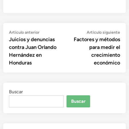
Navegación
Artículo
Artí
Artículo anterior
Artículo siguiente
anterior:
sigu
Juicios y denuncias
Factores y métodos
de
contra Juan Orlando
para medir el
entradas
Hernández en
crecimiento
Honduras
económico
Buscar
Buscar