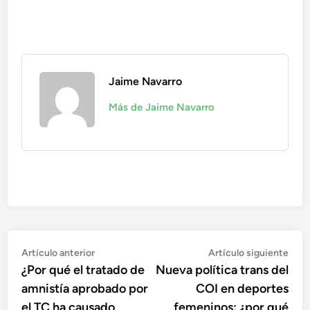
Jaime Navarro
Más de Jaime Navarro
Navegación
Artículo
Artí
Artículo anterior
Artículo siguiente
anterior:
sigu
¿Por qué el tratado de
Nueva política trans del
de
amnistía aprobado por
COI en deportes
entradas
el TC ha causado
femeninos: ¿por qué